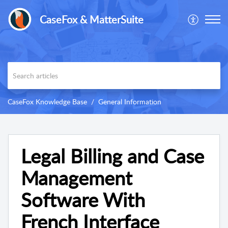
CaseFox & MatterSuite
CaseFox Knowledge Base
General Information
Legal Billing and Case
Management
Software With
French Interface