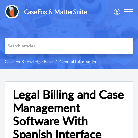
CaseFox & MatterSuite
CaseFox Knowledge Base
General Information
Legal Billing and Case
Management
Software With
Spanish Interface